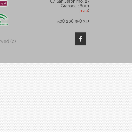
C/ San Jerónimo, 27
18001 Granada
ción
)
map
(
rabe
+34 958 206 508
unta
(c) 2026 Fundación Euroárabe. All rights reserved
de
ucía