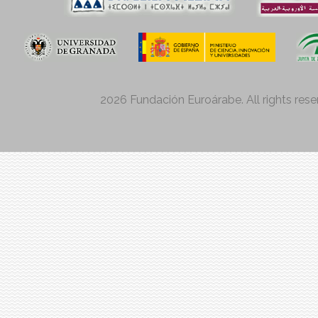
Fondation Dr. Leila Mezian
Funda
Euroá
Universidad de
Ministerio de Educación,
J
Granada
Cultura y Deporte
Andal