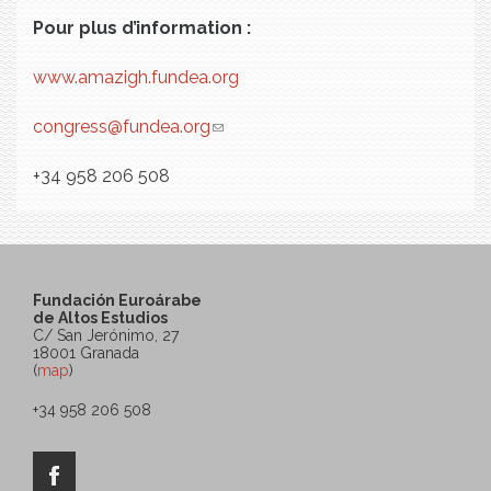
Pour plus d’information
:
www.amazigh.fundea.org
congress@fundea.org
(link sends e-mail)
+34 958 206 508
Fundación Euroárabe
de Altos Estudios
C/ San Jerónimo, 27
18001 Granada
(
map
)
+34 958 206 508