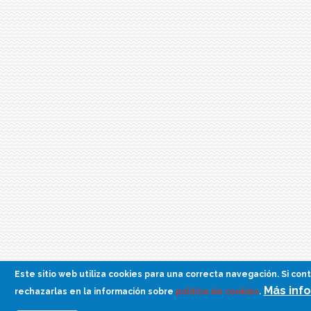
Este sitio web utiliza cookies para una correcta navegación. Si co
Más inf
rechazarlas en la información sobre
política de cookies
.