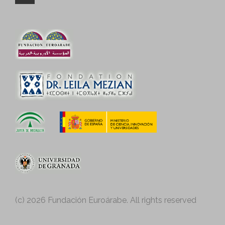
Fundación
Euroárabe
Fondation Dr. Leila Mezian
Junta
Ministerio de Educación,
de
Cultura y Deporte
Andalucía
Universidad de
(c) 2026 Fundación Euroárabe. All rights reserved
Granada