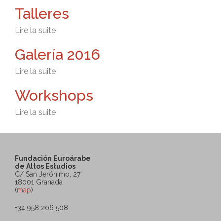
Talleres
Lire la suite
de Talleres
Galería 2016
Lire la suite
de Galería 2016
Workshops
Lire la suite
de Workshops
Fundación Euroárabe
de Altos Estudios
C/ San Jerónimo, 27
18001 Granada
(
map
)
+34 958 206 508