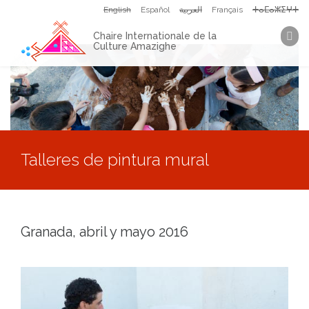
Aller au contenu principal
English
Español
العربية
Français
ⵜⴰⵎⴰⵣⵉⵖⵜ
Chaire Internationale de la
Culture Amazighe
Vous êtes ici
Talleres de pintura mural
Granada, abril y mayo 2016