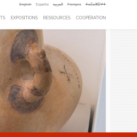
English
Español
العربية
Français
ⵜⴰⵎⴰⵣⵉⵖⵜ
TS
EXPOSITIONS
RESSOURCES
COOPÉRATION