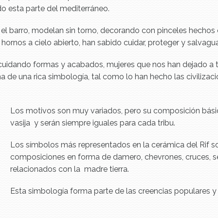
do esta parte del mediterráneo.
 el barro, modelan sin torno, decorando con pinceles hechos
ornos a cielo abierto, han sabido cuidar, proteger y salvagua
cuidando formas y acabados, mujeres que nos han dejado a tr
a de una rica simbología, tal como lo han hecho las civiliza
Los motivos son muy variados, pero su composición básica
vasija y serán siempre iguales para cada tribu.
Los símbolos más representados en la cerámica del Rif son
composiciones en forma de damero, chevrones, cruces, serp
relacionados con la madre tierra.
Esta simbología forma parte de las creencias populares y 