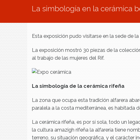
Vous êtes ici
La simbología en la cerámica b
Esta exposición pudo visitarse en la sede de 
La exposición mostró 30 piezas de la colecció
al trabajo de las mujeres del Rif.
La simbología de la cerámica rifeña
La zona que ocupa esta tradición alfarera abar
paralela a la costa mediterránea, es habitada 
La cerámica rifeña, es por sí sola, todo un lega
la cultura amazigh rifeña la alfarería tiene no
terreno, su situación geográfica, y el carácte