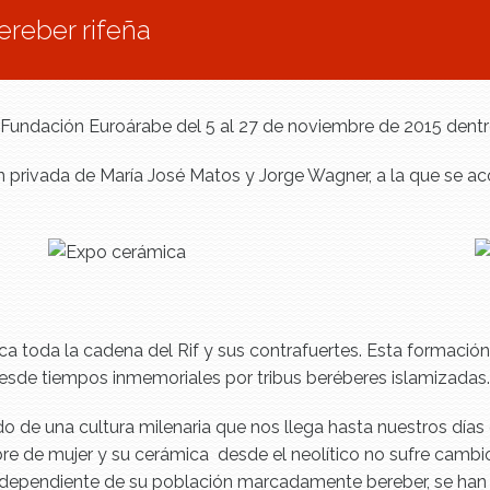
ereber rifeña
la Fundación Euroárabe del 5 al 27 de noviembre de 2015 de
n privada de María José Matos y Jorge Wagner, a la que se 
ca toda la cadena del Rif y sus contrafuertes. Esta formaci
desde tiempos inmemoriales por tribus beréberes islamizadas.
do de una cultura milenaria que nos llega hasta nuestros días 
mbre de mujer y su cerámica desde el neolítico no sufre camb
r independiente de su población marcadamente bereber, se han