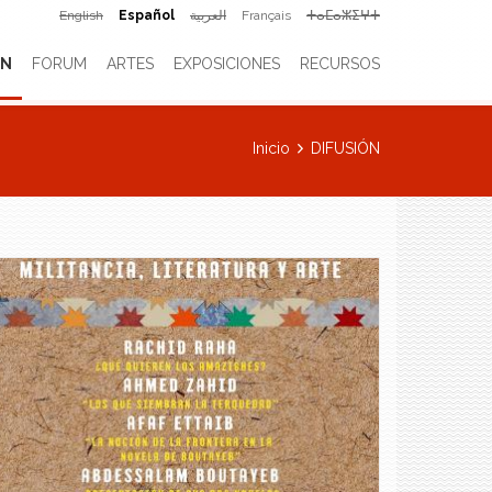
English
Español
العربية
Français
ⵜⴰⵎⴰⵣⵉⵖⵜ
ÓN
FORUM
ARTES
EXPOSICIONES
RECURSOS
Inicio
DIFUSIÓN