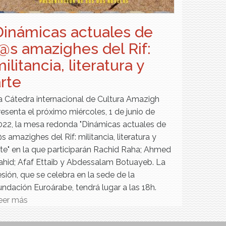
Dinámicas actuales de
l@s amazighes del Rif:
ilitancia, literatura y
rte
a Cátedra internacional de Cultura Amazigh
resenta el próximo miércoles, 1 de junio de
022, la mesa redonda "Dinámicas actuales de
s amazighes del Rif: militancia, literatura y
rte" en la que participarán Rachid Raha; Ahmed
ahid; Afaf Ettaib y Abdessalam Botuayeb. La
esión, que se celebra en la sede de la
undación Euroárabe, tendrá lugar a las 18h.
eer más
sobre Dinámicas actuales de l@s
amazighes del Rif: militancia, literatura y
arte