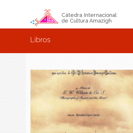
Pasar al contenido principal
Cátedra Internacional
de Cultura Amazigh
Se encuentra usted aquí
Libros