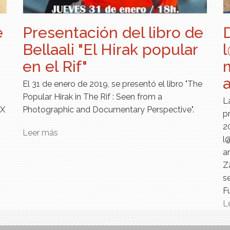
e
Presentación del libro de
Bellaali "El Hirak popular
en el Rif"
m
a
El 31 de enero de 2019, se presentó el libro "The
Popular Hirak in The Rif : Seen from a
L
IX
Photographic and Documentary Perspective".
p
2
Leer más
sobre Presentación del libro de Bellaali
l@
"El Hirak popular en el Rif"
a
abé
Z
s
F
L