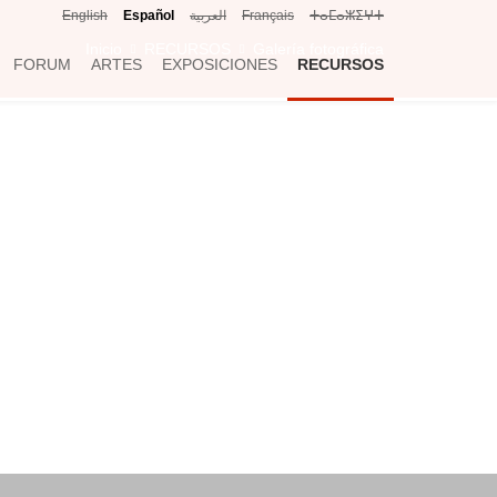
English
Español
العربية
Français
ⵜⴰⵎⴰⵣⵉⵖⵜ
Inicio
RECURSOS
Galería fotográfica
FORUM
ARTES
EXPOSICIONES
RECURSOS