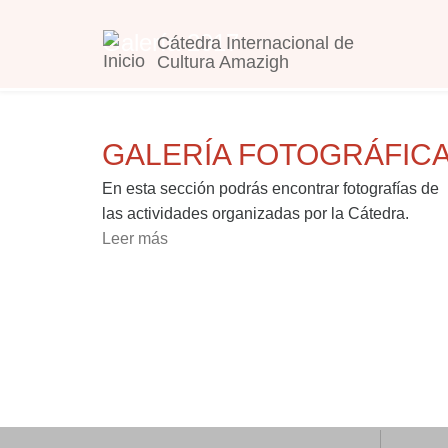
Pasar al contenido principal
Se encuentra usted aquí
Galería 2017
Cátedra Internacional de
Cultura Amazigh
GALERÍA FOTOGRÁFIC
En esta sección podrás encontrar fotografías de
las actividades organizadas por la Cátedra.
Leer más
sobre GALERÍA FOTOGRÁFICA