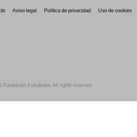
cto
Aviso legal
Política de privacidad
Uso de cookies
ión
Fondation Dr. Leila Mezian
abe
Ministerio de Educación,
Universidad de
6 Fundación Euroárabe. All rights reserved
Cultura y Deporte
Granada
cía