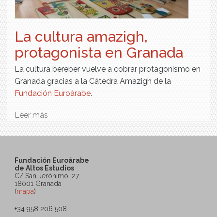
La cultura amazigh,
protagonista en Granada
La cultura bereber vuelve a cobrar protagonismo en
Granada gracias a la Cátedra Amazigh de la
Fundación Euroárabe
.
Leer más
sobre La cultura amazigh, protagonista en
Granada
Fundación Euroárabe
de Altos Estudios
C/ San Jerónimo, 27
18001 Granada
(
mapa
)
+34 958 206 508