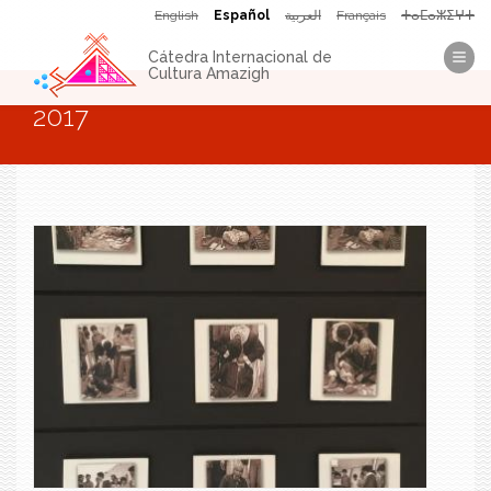
Pasar al contenido principal
English
Español
العربية
Français
ⵜⴰⵎⴰⵣⵉⵖⵜ
Cátedra Internacional de
Cultura Amazigh
Se encuentra usted aquí
2017